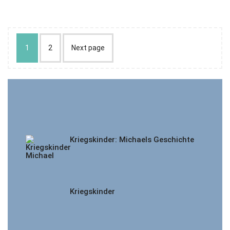
1
2
Next page
Kriegskinder: Michaels Geschichte
Kriegskinder