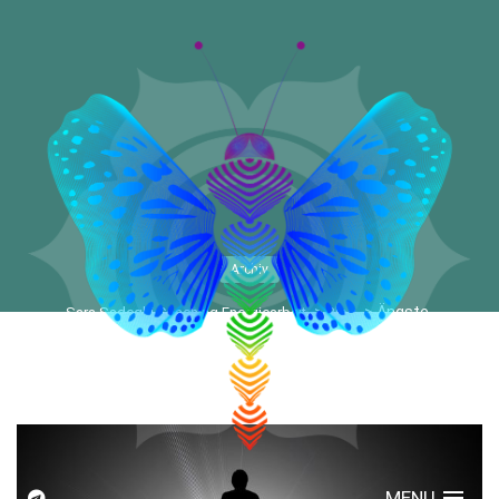
Archiv
>
>
Ängste
Sara Sadeghi Coaching Energiearbeit
Blog
MENU